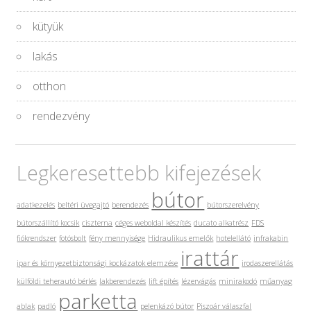
kütyük
lakás
otthon
rendezvény
Legkeresettebb kifejezések
bútor
adatkezelés
beltéri üvegajtó
berendezés
bútorszerelvény
bútorszállító kocsik
ciszterna
céges weboldal készítés
ducato alkatrész
FDS
fiókrendszer
fotósbolt
fény mennyisége
Hidraulikus emelők
hotelellátó
infrakabin
irattár
ipar és környezetbiztonsági kockázatok elemzése
irodaszerellátás
külföldi teherautó bérlés
lakberendezés
lift építés
lézervágás
minirakodó
műanyag
parketta
ablak
padló
pelenkázó bútor
Piszoár válaszfal