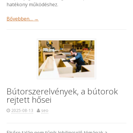
hatékony működéshez.
Bővebben…
→
Bútorszerelvények, a bútorok
rejtett hősei
2025-08-13
seo
Elsőre talán nem tűnik lebilincselő témának a