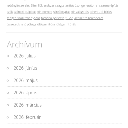
redőnyfelszerelés
Slim fiókrendszer
szagtalanítás ózongenerátorral
szauna építés
szék
szónoki pulpitus
sör csomag
sörválogatás
sör válogatás
teherautó bérlés
tengeri szállítmányozás
tömörfa parketta
tükör
víztisztító berendezés
összecsukható pótágy
ülőgarnitúra
ülőgarnitúrák
Archívum
2026. július
2026. június
2026. május
2026. április
2026. március
2026. február