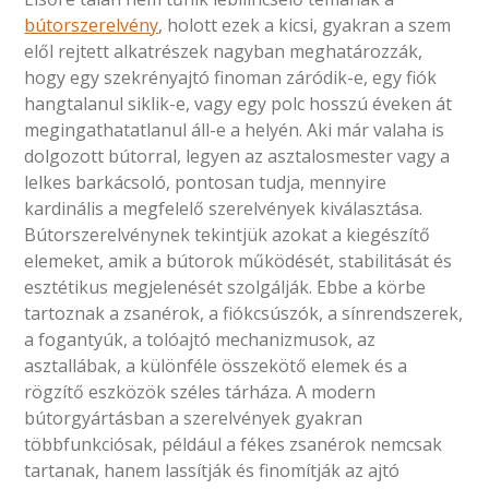
bútorszerelvény
, holott ezek a kicsi, gyakran a szem
elől rejtett alkatrészek nagyban meghatározzák,
hogy egy szekrényajtó finoman záródik-e, egy fiók
hangtalanul siklik-e, vagy egy polc hosszú éveken át
megingathatatlanul áll-e a helyén. Aki már valaha is
dolgozott bútorral, legyen az asztalosmester vagy a
lelkes barkácsoló, pontosan tudja, mennyire
kardinális a megfelelő szerelvények kiválasztása.
Bútorszerelvénynek tekintjük azokat a kiegészítő
elemeket, amik a bútorok működését, stabilitását és
esztétikus megjelenését szolgálják. Ebbe a körbe
tartoznak a zsanérok, a fiókcsúszók, a sínrendszerek,
a fogantyúk, a tolóajtó mechanizmusok, az
asztallábak, a különféle összekötő elemek és a
rögzítő eszközök széles tárháza. A modern
bútorgyártásban a szerelvények gyakran
többfunkciósak, például a fékes zsanérok nemcsak
tartanak, hanem lassítják és finomítják az ajtó