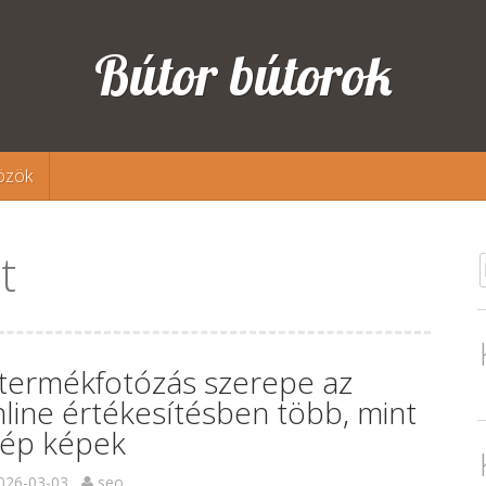
Bútor bútorok
özök
t
 termékfotózás szerepe az
line értékesítésben több, mint
zép képek
026-03-03
seo