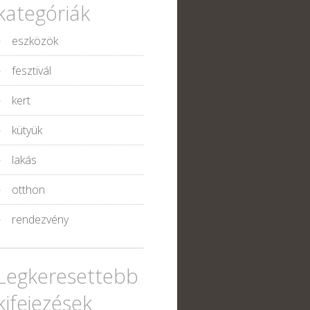
kategóriák
eszközök
fesztivál
kert
kütyük
lakás
otthon
rendezvény
Legkeresettebb
kifejezések