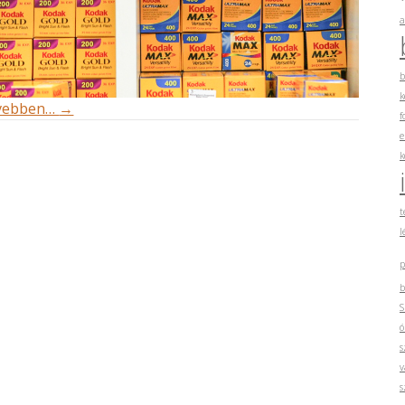
a
b
k
vebben…
→
f
e
k
t
l
p
b
S
ó
s
v
s