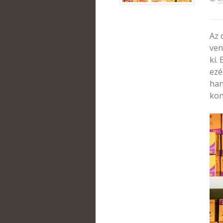
Az 
ven
ki.
ezé
han
kon