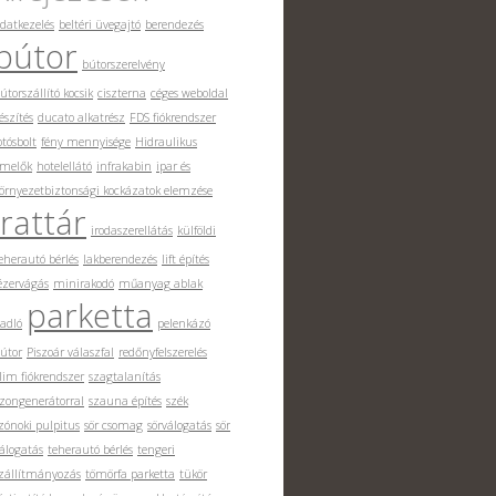
datkezelés
beltéri üvegajtó
berendezés
bútor
bútorszerelvény
útorszállító kocsik
ciszterna
céges weboldal
észítés
ducato alkatrész
FDS fiókrendszer
otósbolt
fény mennyisége
Hidraulikus
melők
hotelellátó
infrakabin
ipar és
örnyezetbiztonsági kockázatok elemzése
irattár
irodaszerellátás
külföldi
eherautó bérlés
lakberendezés
lift építés
ézervágás
minirakodó
műanyag ablak
parketta
adló
pelenkázó
útor
Piszoár válaszfal
redőnyfelszerelés
lim fiókrendszer
szagtalanítás
zongenerátorral
szauna építés
szék
zónoki pulpitus
sör csomag
sörválogatás
sör
álogatás
teherautó bérlés
tengeri
zállítmányozás
tömörfa parketta
tükör