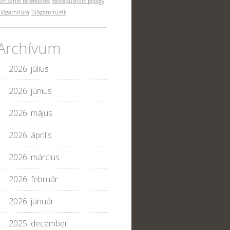
íztisztító berendezés
összecsukható pótágy
lőgarnitúra
ülőgarnitúrák
Archívum
2026. július
2026. június
2026. május
2026. április
2026. március
2026. február
2026. január
2025. december