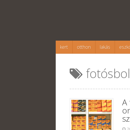
Megszakítás
kert
otthon
lakás
eszk
fotósbol
A
on
s
2