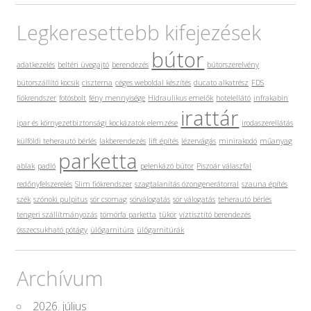
Legkeresettebb kifejezések
bútor
adatkezelés
beltéri üvegajtó
berendezés
bútorszerelvény
bútorszállító kocsik
ciszterna
céges weboldal készítés
ducato alkatrész
FDS
fiókrendszer
fotósbolt
fény mennyisége
Hidraulikus emelők
hotelellátó
infrakabin
irattár
ipar és környezetbiztonsági kockázatok elemzése
irodaszerellátás
külföldi teherautó bérlés
lakberendezés
lift építés
lézervágás
minirakodó
műanyag
parketta
ablak
padló
pelenkázó bútor
Piszoár válaszfal
redőnyfelszerelés
Slim fiókrendszer
szagtalanítás ózongenerátorral
szauna építés
szék
szónoki pulpitus
sör csomag
sörválogatás
sör válogatás
teherautó bérlés
tengeri szállítmányozás
tömörfa parketta
tükör
víztisztító berendezés
összecsukható pótágy
ülőgarnitúra
ülőgarnitúrák
Archívum
2026. július