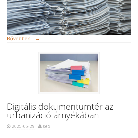
Bővebben…
→
Digitális dokumentumtér az
urbanizáció árnyékában
2025-05-29
seo