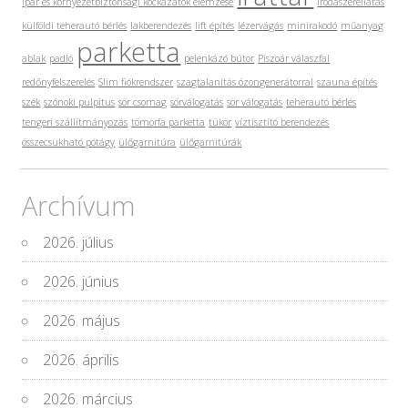
ipar és környezetbiztonsági kockázatok elemzése
irodaszerellátás
külföldi teherautó bérlés
lakberendezés
lift építés
lézervágás
minirakodó
műanyag
parketta
ablak
padló
pelenkázó bútor
Piszoár válaszfal
redőnyfelszerelés
Slim fiókrendszer
szagtalanítás ózongenerátorral
szauna építés
szék
szónoki pulpitus
sör csomag
sörválogatás
sör válogatás
teherautó bérlés
tengeri szállítmányozás
tömörfa parketta
tükör
víztisztító berendezés
összecsukható pótágy
ülőgarnitúra
ülőgarnitúrák
Archívum
2026. július
2026. június
2026. május
2026. április
2026. március