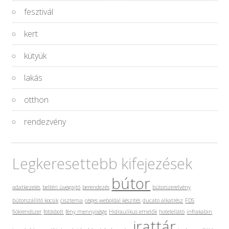
fesztivál
kert
kütyük
lakás
otthon
rendezvény
Legkeresettebb kifejezések
bútor
adatkezelés
beltéri üvegajtó
berendezés
bútorszerelvény
bútorszállító kocsik
ciszterna
céges weboldal készítés
ducato alkatrész
FDS
fiókrendszer
fotósbolt
fény mennyisége
Hidraulikus emelők
hotelellátó
infrakabin
irattár