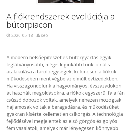
A fiókrendszerek evolúciója a
bútorpiacon
2026-05-18
seo
A modern belsőépítészet és bútorgyártás egyik
leglátványosabb, mégis leginkább funkcionális
átalakulása a tárolóegységek, különösen a fiókok
működésében ment végbe az elmúlt évtizedekben.
Ha visszagondolunk a hagyományos, évszázadokon
át használt megoldásokra, a fiókok egyszerű, fa a fán
csúszó dobozok voltak, amelyek nehezen mozogtak,
hajlamosak voltak a beragadásra, és működésüket
gyakran kísérte kellemetlen csikorgás. A technológia
fejlődésével megjelentek az első görgős és golyós
fém vasalatok, amelyek már lényegesen könnyebb