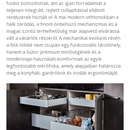
futást biztosítottak, ám az igazi forradalmat a
teljesen integrált, rejtett csillapítással ellátott
rendszerek hozták el. A mai modern otthonokban a
halk záródás, a finom önbehúzó mechanizmus és a
magas szintű terhelhetőség már alapvető elvárássá
vált a vásárlók részéről. A mechanikai evolúció révén
a fiók többé nem csupán egy funkcionális tárolóhely,
hanem a bútor prémium minőségének és a
mindennapi használati komfortnak az egyik
legfontosabb mérőfoka, amely alapjaiban határozza
meg a konyhák, gardróbok és irodák ergonómiáját.