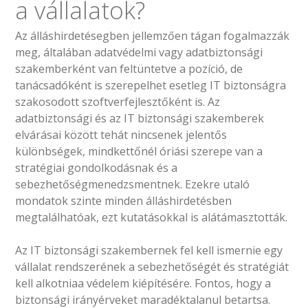
a vállalatok?
Az álláshirdetésegben jellemzően tágan fogalmazzák
meg, általában adatvédelmi vagy adatbiztonsági
szakemberként van feltüntetve a pozíció, de
tanácsadóként is szerepelhet esetleg IT biztonságra
szakosodott szoftverfejlesztőként is. Az
adatbiztonsági és az IT biztonsági szakemberek
elvárásai között tehát nincsenek jelentős
különbségek, mindkettőnél óriási szerepe van a
stratégiai gondolkodásnak és a
sebezhetőségmenedzsmentnek. Ezekre utaló
mondatok szinte minden álláshirdetésben
megtalálhatóak, ezt kutatásokkal is alátámasztották.
Az IT biztonsági szakembernek fel kell ismernie egy
vállalat rendszerének a sebezhetőségét és stratégiát
kell alkotniaa védelem kiépítésére. Fontos, hogy a
biztonsági irányérveket maradéktalanul betartsa.