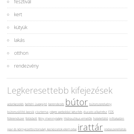
fesztivál
kert
kütyük
lakás
otthon
rendezvény
Legkeresettebb kifejezések
bútor
adatkezelés
beltéri üvegajtó
berendezés
bútorszerelvény
bútorszállító kocsik
ciszterna
céges weboldal készítés
ducato alkatrész
FDS
fiókrendszer
fotósbolt
fény mennyisége
Hidraulikus emelők
hotelellátó
infrakabin
irattár
ipar és környezetbiztonsági kockázatok elemzése
irodaszerellátás