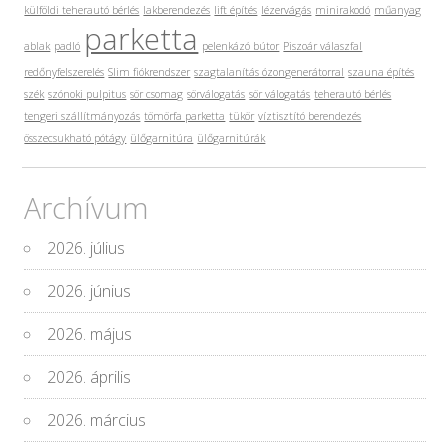
külföldi teherautó bérlés
lakberendezés
lift építés
lézervágás
minirakodó
műanyag
parketta
ablak
padló
pelenkázó bútor
Piszoár válaszfal
redőnyfelszerelés
Slim fiókrendszer
szagtalanítás ózongenerátorral
szauna építés
szék
szónoki pulpitus
sör csomag
sörválogatás
sör válogatás
teherautó bérlés
tengeri szállítmányozás
tömörfa parketta
tükör
víztisztító berendezés
összecsukható pótágy
ülőgarnitúra
ülőgarnitúrák
Archívum
2026. július
2026. június
2026. május
2026. április
2026. március