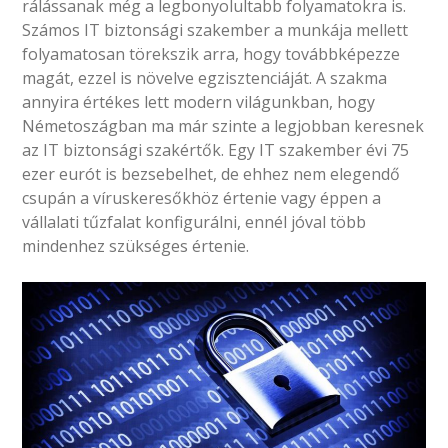
rálássanak még a legbonyolultabb folyamatokra is.
Számos IT biztonsági szakember a munkája mellett
folyamatosan törekszik arra, hogy továbbképezze
magát, ezzel is növelve egzisztenciáját. A szakma
annyira értékes lett modern világunkban, hogy
Németoszágban ma már szinte a legjobban keresnek
az IT biztonsági szakértők. Egy IT szakember évi 75
ezer eurót is bezsebelhet, de ehhez nem elegendő
csupán a víruskeresőkhöz értenie vagy éppen a
vállalati tűzfalat konfigurálni, ennél jóval több
mindenhez szükséges értenie.