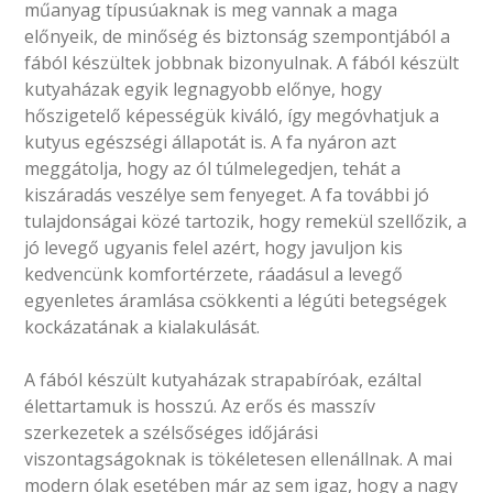
műanyag típusúaknak is meg vannak a maga
előnyeik, de minőség és biztonság szempontjából a
fából készültek jobbnak bizonyulnak. A fából készült
kutyaházak egyik legnagyobb előnye, hogy
hőszigetelő képességük kiváló, így megóvhatjuk a
kutyus egészségi állapotát is. A fa nyáron azt
meggátolja, hogy az ól túlmelegedjen, tehát a
kiszáradás veszélye sem fenyeget. A fa további jó
tulajdonságai közé tartozik, hogy remekül szellőzik, a
jó levegő ugyanis felel azért, hogy javuljon kis
kedvencünk komfortérzete, ráadásul a levegő
egyenletes áramlása csökkenti a légúti betegségek
kockázatának a kialakulását.
A fából készült kutyaházak strapabíróak, ezáltal
élettartamuk is hosszú. Az erős és masszív
szerkezetek a szélsőséges időjárási
viszontagságoknak is tökéletesen ellenállnak. A mai
modern ólak esetében már az sem igaz, hogy a nagy