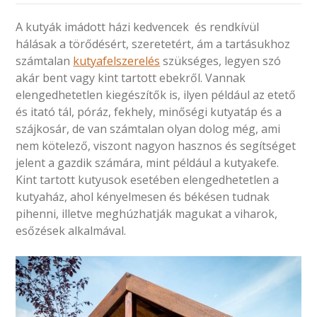
A kutyák imádott házi kedvencek és rendkívül
hálásak a törődésért, szeretetért, ám a tartásukhoz
számtalan
kutyafelszerelés
szükséges, legyen szó
akár bent vagy kint tartott ebekről. Vannak
elengedhetetlen kiegészítők is, ilyen például az etető
és itató tál, póráz, fekhely, minőségi kutyatáp és a
szájkosár, de van számtalan olyan dolog még, ami
nem kötelező, viszont nagyon hasznos és segítséget
jelent a gazdik számára, mint például a kutyakefe.
Kint tartott kutyusok esetében elengedhetetlen a
kutyaház, ahol kényelmesen és békésen tudnak
pihenni, illetve meghúzhatják magukat a viharok,
esőzések alkalmával.