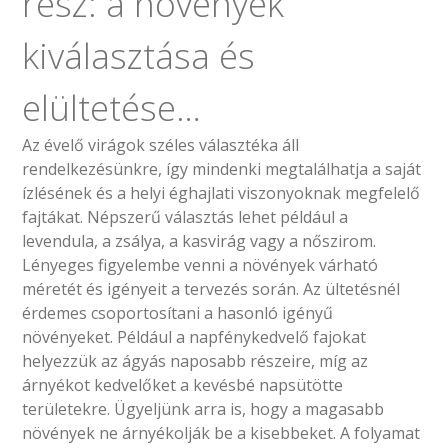
rész: a növények
kiválasztása és
elültetése…
Az évelő virágok széles választéka áll
rendelkezésünkre, így mindenki megtalálhatja a saját
ízlésének és a helyi éghajlati viszonyoknak megfelelő
fajtákat. Népszerű választás lehet például a
levendula, a zsálya, a kasvirág vagy a nőszirom.
Lényeges figyelembe venni a növények várható
méretét és igényeit a tervezés során. Az ültetésnél
érdemes csoportosítani a hasonló igényű
növényeket. Például a napfénykedvelő fajokat
helyezzük az ágyás naposabb részeire, míg az
árnyékot kedvelőket a kevésbé napsütötte
területekre. Ügyeljünk arra is, hogy a magasabb
növények ne árnyékolják be a kisebbeket. A folyamat