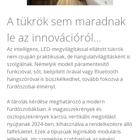
A tükrök sem maradnak
le az innovációról…
Az intelligens, LED-megvilágítással ellátott tükrök
nem csupán praktikusak, de hangulatvilágításként is
szolgálnak. Némelyik modell páramentesítő
funkcióval, sőt, beépített órával vagy Bluetooth
hangszóróval is büszkélkedhet, tovább fokozva a
fürdőszobai élményt.
A tárolás kérdése meghatározó a modern
fürdőszobákban. A magasszekrények és
oszlopszekrények karcsú, vertikális megoldást
nyújtanak 2024-ben, kihasználva a rendelkezésre álló
falfelületet. Ezek a típusúak leginkább moduláris
jellegűek, így személyre szabhatóak az egyéni