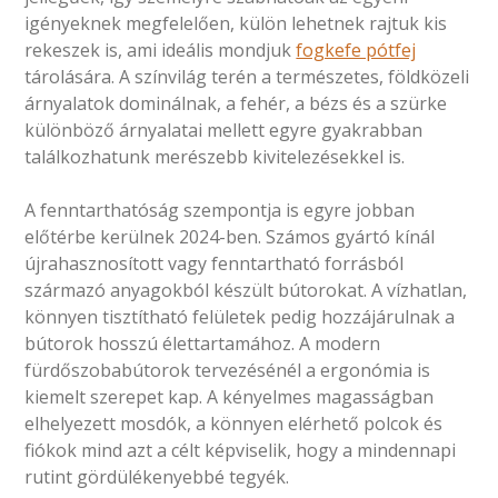
igényeknek megfelelően, külön lehetnek rajtuk kis
rekeszek is, ami ideális mondjuk
fogkefe pótfej
tárolására. A színvilág terén a természetes, földközeli
árnyalatok dominálnak, a fehér, a bézs és a szürke
különböző árnyalatai mellett egyre gyakrabban
találkozhatunk merészebb kivitelezésekkel is.
A fenntarthatóság szempontja is egyre jobban
előtérbe kerülnek 2024-ben. Számos gyártó kínál
újrahasznosított vagy fenntartható forrásból
származó anyagokból készült bútorokat. A vízhatlan,
könnyen tisztítható felületek pedig hozzájárulnak a
bútorok hosszú élettartamához. A modern
fürdőszobabútorok tervezésénél a ergonómia is
kiemelt szerepet kap. A kényelmes magasságban
elhelyezett mosdók, a könnyen elérhető polcok és
fiókok mind azt a célt képviselik, hogy a mindennapi
rutint gördülékenyebbé tegyék.