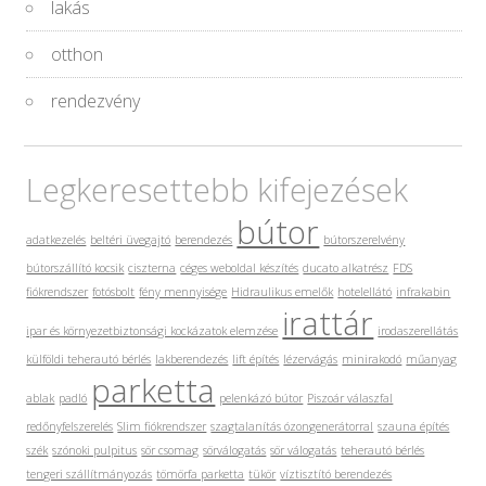
lakás
otthon
rendezvény
Legkeresettebb kifejezések
bútor
adatkezelés
beltéri üvegajtó
berendezés
bútorszerelvény
bútorszállító kocsik
ciszterna
céges weboldal készítés
ducato alkatrész
FDS
fiókrendszer
fotósbolt
fény mennyisége
Hidraulikus emelők
hotelellátó
infrakabin
irattár
ipar és környezetbiztonsági kockázatok elemzése
irodaszerellátás
külföldi teherautó bérlés
lakberendezés
lift építés
lézervágás
minirakodó
műanyag
parketta
ablak
padló
pelenkázó bútor
Piszoár válaszfal
redőnyfelszerelés
Slim fiókrendszer
szagtalanítás ózongenerátorral
szauna építés
szék
szónoki pulpitus
sör csomag
sörválogatás
sör válogatás
teherautó bérlés
tengeri szállítmányozás
tömörfa parketta
tükör
víztisztító berendezés