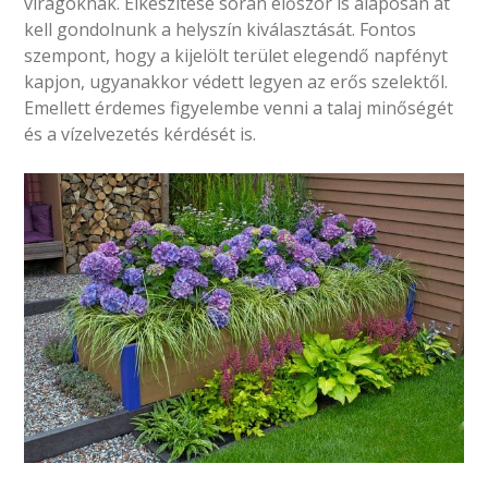
virágoknak. Elkészítése során először is alaposan át
kell gondolnunk a helyszín kiválasztását. Fontos
szempont, hogy a kijelölt terület elegendő napfényt
kapjon, ugyanakkor védett legyen az erős szelektől.
Emellett érdemes figyelembe venni a talaj minőségét
és a vízelvezetés kérdését is.