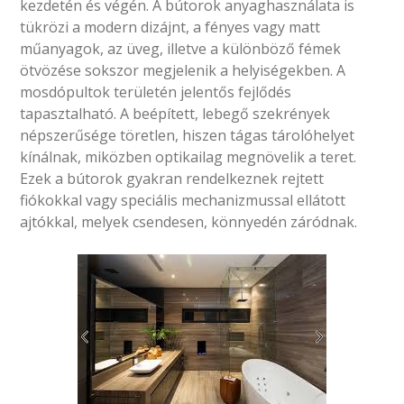
kezdetén és végén. A bútorok anyaghasználata is
tükrözi a modern dizájnt, a fényes vagy matt
műanyagok, az üveg, illetve a különböző fémek
ötvözése sokszor megjelenik a helyiségekben. A
mosdópultok területén jelentős fejlődés
tapasztalható. A beépített, lebegő szekrények
népszerűsége töretlen, hiszen tágas tárolóhelyet
kínálnak, miközben optikailag megnövelik a teret.
Ezek a bútorok gyakran rendelkeznek rejtett
fiókokkal vagy speciális mechanizmussal ellátott
ajtókkal, melyek csendesen, könnyedén záródnak.