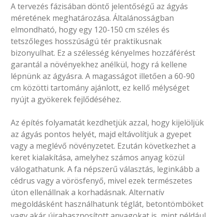
A tervezés fázisában döntő jelentőségű az ágyás
méretének meghatározása. Általánosságban
elmondható, hogy egy 120-150 cm széles és
tetszőleges hosszúságú tér praktikusnak
bizonyulhat. Ez a szélesség kényelmes hozzáférést
garantál a növényekhez anélkül, hogy rá kellene
lépnünk az ágyásra. A magasságot illetően a 60-90
cm közötti tartomány ajánlott, ez kellő mélységet
nyújt a gyökerek fejlődéséhez.
Az építés folyamatát kezdhetjük azzal, hogy kijelöljük
az ágyás pontos helyét, majd eltávolítjuk a gyepet
vagy a meglévő növényzetet. Ezután következhet a
keret kialakítása, amelyhez számos anyag közül
válogathatunk. A fa népszerű választás, leginkább a
cédrus vagy a vörösfenyő, mivel ezek természetes
úton ellenállnak a korhadásnak. Alternatív
megoldásként használhatunk téglát, betontömböket
vagy akár újrahasznosított anyagokat is, mint például