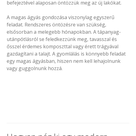
befejeztével alaposan öntözzük meg az új lakókat.
A magas ágyás gondozása viszonylag egyszerű
feladat. Rendszeres öntözésre van szükség,
elsősorban a melegebb hónapokban. A tápanyag-
utánpótlásról se feledkezzünk meg, tavasszal és
ősszel érdemes komposzttal vagy érett trágyával
gazdagítani a talajt. A gyomlálás is könnyebb feladat
egy magas ágyásban, hiszen nem kell lehajolnunk
vagy guggolnunk hozzá.