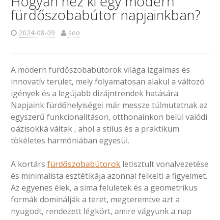
Hogyan néz ki egy modern
fürdőszobabútor napjainkban?
2024-08-09
seo
A modern fürdőszobabútorok világa izgalmas és
innovatív terület, mely folyamatosan alakul a változó
igények és a legújabb dizájntrendek hatására.
Napjaink fürdőhelyiségei már messze túlmutatnak az
egyszerű funkcionalitáson, otthonainkon belül valódi
oázisokká váltak , ahol a stílus és a praktikum
tökéletes harmóniában egyesül.
A kortárs
fürdőszobabútorok
letisztult vonalvezetése
és minimalista esztétikája azonnal felkelti a figyelmet.
Az egyenes élek, a sima felületek és a geometrikus
formák dominálják a teret, megteremtve azt a
nyugodt, rendezett légkört, amire vágyunk a nap