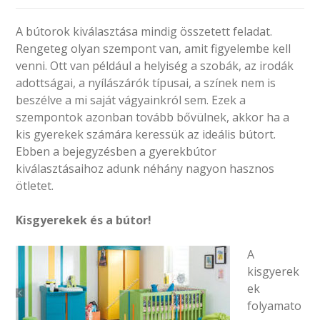
A bútorok kiválasztása mindig összetett feladat.
Rengeteg olyan szempont van, amit figyelembe kell
venni. Ott van például a helyiség a szobák, az irodák
adottságai, a nyílászárók típusai, a színek nem is
beszélve a mi saját vágyainkról sem. Ezek a
szempontok azonban tovább bővülnek, akkor ha a
kis gyerekek számára keressük az ideális bútort.
Ebben a bejegyzésben a gyerekbútor
kiválasztásaihoz adunk néhány nagyon hasznos
ötletet.
Kisgyerekek és a bútor!
A
kisgyerek
ek
folyamato