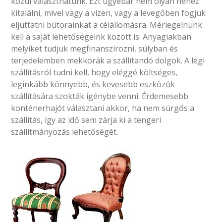
közül választhatunk. Ezt ugyebár nem olyan nehéz
kitalálni, mivel vagy a vízen, vagy a levegőben fogjuk
eljuttatni bútorainkat a célállomásra. Mérlegelnünk
kell a saját lehetőségeink között is. Anyagiakban
melyiket tudjuk megfinanszírozni, súlyban és
terjedelemben mekkorák a szállítandó dolgok. A légi
szállításról tudni kell, hogy eléggé költséges,
leginkább könnyebb, és kevesebb eszközök
szállítására szokták igénybe venni. Érdemesebb
konténerhajót választani akkor, ha nem sürgős a
szállítás, így az idő sem zárja ki a tengeri
szállítmányozás lehetőségét.