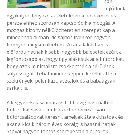
san
fejlődnek,
egyik ilyen tényező az életükben a növekedés és
persze ehhez szorosan kapcsolódik a mozgás. A
mozgás bizony nélkülözhetetlen szerepet kap a
mindennapjaikban, de sajnos ilyenkor nagyon
könnyen megsérülhetnek. Akár a lakásban is
előfordulhatnak kisebb-nagyobb balesetek ezért a
legfontosabb az, hogy úgy alakítsuk át a bútorokat,
hogy azok minimálisra csökkentsék a sérülések
súlyosságát. Tehát mindenképpen kerekítsd le a
szekrények, pelenkázó asztalok és a babaágyak
sarkait is.
A kisgyerekek számára is több évig használható
bútorokat vásárolunk, ezért érdemes olyan
bútorcsaládokat keresni, amelyek átalakíthatóak és
akár a kicsik három éves koráig is használhatják.
Szóval nagyon fontos szerepe van a bútorok