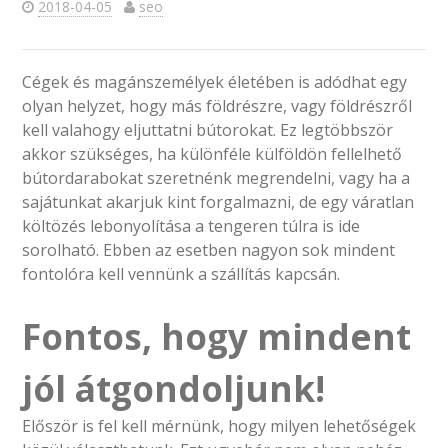
2018-04-05
seo
Cégek és magánszemélyek életében is adódhat egy
olyan helyzet, hogy más földrészre, vagy földrészről
kell valahogy eljuttatni bútorokat. Ez legtöbbször
akkor szükséges, ha különféle külföldön fellelhető
bútordarabokat szeretnénk megrendelni, vagy ha a
sajátunkat akarjuk kint forgalmazni, de egy váratlan
költözés lebonyolítása a tengeren túlra is ide
sorolható. Ebben az esetben nagyon sok mindent
fontolóra kell vennünk a szállítás kapcsán.
Fontos, hogy mindent
jól átgondoljunk!
Először is fel kell mérnünk, hogy milyen lehetőségek