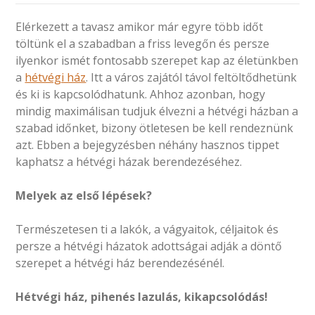
Elérkezett a tavasz amikor már egyre több időt
töltünk el a szabadban a friss levegőn és persze
ilyenkor ismét fontosabb szerepet kap az életünkben
a
hétvégi ház
. Itt a város zajától távol feltöltődhetünk
és ki is kapcsolódhatunk. Ahhoz azonban, hogy
mindig maximálisan tudjuk élvezni a hétvégi házban a
szabad időnket, bizony ötletesen be kell rendeznünk
azt. Ebben a bejegyzésben néhány hasznos tippet
kaphatsz a hétvégi házak berendezéséhez.
Melyek az első lépések?
Természetesen ti a lakók, a vágyaitok, céljaitok és
persze a hétvégi házatok adottságai adják a döntő
szerepet a hétvégi ház berendezésénél.
Hétvégi ház, pihenés lazulás, kikapcsolódás!