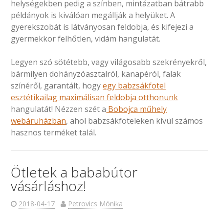
helységekben pedig a színben, mintázatban bátrabb
példányok is kiválóan megállják a helyüket. A
gyerekszobát is látványosan feldobja, és kifejezi a
gyermekkor felhőtlen, vidám hangulatát.
Legyen szó sötétebb, vagy világosabb szekrényekről,
bármilyen dohányzóasztalról, kanapéról, falak
színéről, garantált, hogy
egy babzsákfotel
esztétikailag maximálisan feldobja otthonunk
hangulatát! Nézzen szét a
Bobojca műhely
webáruházban
, ahol babzsákfoteleken kívül számos
hasznos terméket talál.
Ötletek a bababútor
vásárláshoz!
2018-04-17
Petrovics Mónika