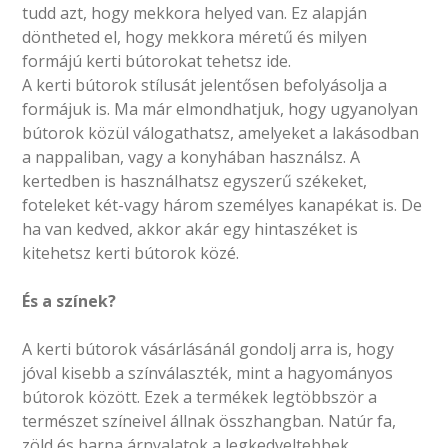
tudd azt, hogy mekkora helyed van. Ez alapján
döntheted el, hogy mekkora méretű és milyen
formájú kerti bútorokat tehetsz ide.
A kerti bútorok stílusát jelentősen befolyásolja a
formájuk is. Ma már elmondhatjuk, hogy ugyanolyan
bútorok közül válogathatsz, amelyeket a lakásodban
a nappaliban, vagy a konyhában használsz. A
kertedben is használhatsz egyszerű székeket,
foteleket két-vagy három személyes kanapékat is. De
ha van kedved, akkor akár egy hintaszéket is
kitehetsz kerti bútorok közé.
És a színek?
A kerti bútorok vásárlásánál gondolj arra is, hogy
jóval kisebb a színválaszték, mint a hagyományos
bútorok között. Ezek a termékek legtöbbször a
természet színeivel állnak összhangban. Natúr fa,
zöld és barna árnyalatok a legkedveltebbek.