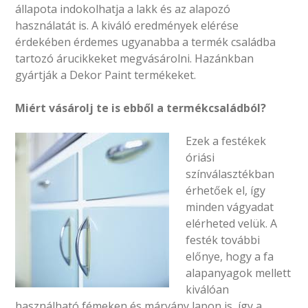
állapota indokolhatja a lakk és az alapozó
használatát is. A kiváló eredmények elérése
érdekében érdemes ugyanabba a termék családba
tartozó árucikkeket megvásárolni. Hazánkban
gyártják a Dekor Paint termékeket.
Miért vásárolj te is ebből a termékcsaládból?
Ezek a festékek
óriási
színválasztékban
érhetőek el, így
minden vágyadat
elérheted velük. A
festék további
előnye, hogy a fa
alapanyagok mellett
kiválóan
használható fémeken és márvány lapon is, így a