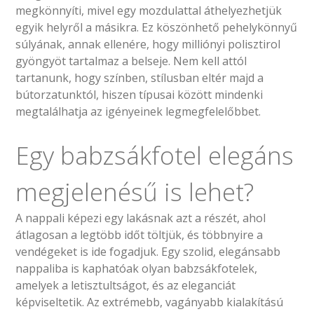
megkönnyíti, mivel egy mozdulattal áthelyezhetjük
egyik helyről a másikra. Ez köszönhető pehelykönnyű
súlyának, annak ellenére, hogy milliónyi polisztirol
gyöngyöt tartalmaz a belseje. Nem kell attól
tartanunk, hogy színben, stílusban eltér majd a
bútorzatunktól, hiszen típusai között mindenki
megtalálhatja az igényeinek legmegfelelőbbet.
Egy babzsákfotel elegáns
megjelenésű is lehet?
A nappali képezi egy lakásnak azt a részét, ahol
átlagosan a legtöbb időt töltjük, és többnyire a
vendégeket is ide fogadjuk. Egy szolid, elegánsabb
nappaliba is kaphatóak olyan babzsákfotelek,
amelyek a letisztultságot, és az eleganciát
képviseltetik. Az extrémebb, vagányabb kialakítású