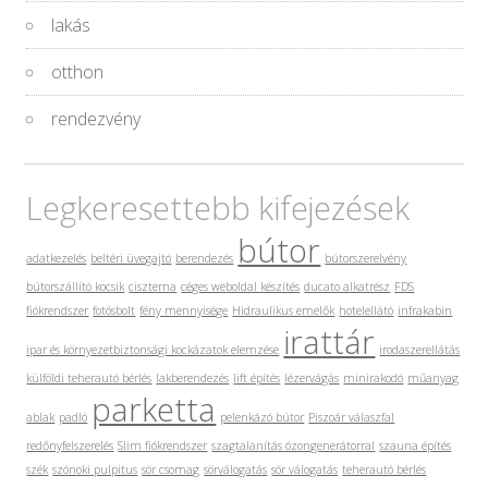
lakás
otthon
rendezvény
Legkeresettebb kifejezések
bútor
adatkezelés
beltéri üvegajtó
berendezés
bútorszerelvény
bútorszállító kocsik
ciszterna
céges weboldal készítés
ducato alkatrész
FDS
fiókrendszer
fotósbolt
fény mennyisége
Hidraulikus emelők
hotelellátó
infrakabin
irattár
ipar és környezetbiztonsági kockázatok elemzése
irodaszerellátás
külföldi teherautó bérlés
lakberendezés
lift építés
lézervágás
minirakodó
műanyag
parketta
ablak
padló
pelenkázó bútor
Piszoár válaszfal
redőnyfelszerelés
Slim fiókrendszer
szagtalanítás ózongenerátorral
szauna építés
szék
szónoki pulpitus
sör csomag
sörválogatás
sör válogatás
teherautó bérlés