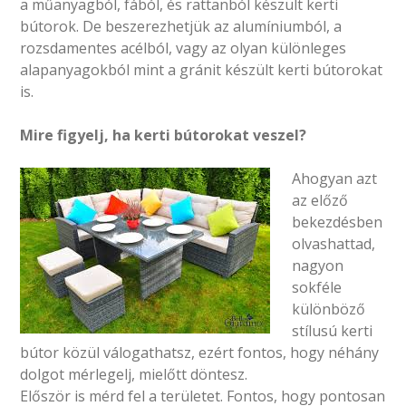
a műanyagból, fából, és rattanból készült kerti
bútorok. De beszerezhetjük az alumíniumból, a
rozsdamentes acélból, vagy az olyan különleges
alapanyagokból mint a gránit készült kerti bútorokat
is.
Mire figyelj, ha kerti bútorokat veszel?
Ahogyan azt
az előző
bekezdésben
olvashattad,
nagyon
sokféle
különböző
stílusú kerti
bútor közül válogathatsz, ezért fontos, hogy néhány
dolgot mérlegelj, mielőtt döntesz.
Először is mérd fel a területet. Fontos, hogy pontosan