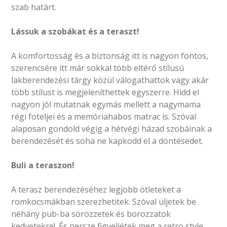
szab határt.
Lássuk a szobákat és a teraszt!
A komfortosság és a biztonság itt is nagyon fontos,
szerencsére itt már sokkal több eltérő stílusú
lakberendezési tárgy közül válogathattok vagy akár
több stílust is megjeleníthettek egyszerre. Hidd el
nagyon jól mutatnak egymás mellett a nagymama
régi foteljei és a memóriahabos matrac is. Szóval
alaposan gondold végig a hétvégi házad szobáinak a
berendezését és soha ne kapkodd el a döntésedet.
Buli a teraszon!
A terasz berendezéséhez legjobb ötleteket a
romkocsmákban szerezhetitek. Szóval üljetek be
néhány pub-ba sörözzetek és borozzatok
kedvetekre!. És persze figyeljétek meg a retro style