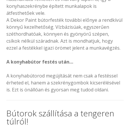
konyhaszekrénybe épített munkalapok is
átfesthetőek vele.
A Dekor Paint bútorfesték további előnye a rendkívül
könnyű kezelhetőség. Vízbázisúak, egyszerűen
széthordhatóak, könnyen és gyönyörű szépen,
csíkok nélkül száradnak. Azt is mondhatjuk, hogy
ezzel a festékkel igazi örömet jelent a munkavégzés.
A konyhabútor festés után…
A konyhabútorod megújítását nem csak a festéssel
érheted el, hanem a szekrénygombok kicserélésével
is. Ezt is önállóan és gyorsan meg tudod oldani.
Bútorok szállítása a tengeren
túlról!