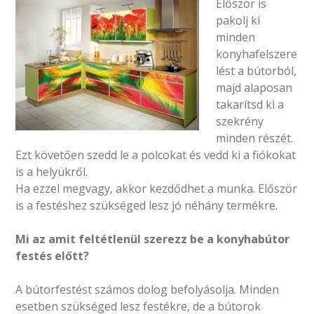
Először is
pakolj ki
minden
konyhafelszere
lést a bútorból,
majd alaposan
takarítsd ki a
szekrény
minden részét.
Ezt követően szedd le a polcokat és vedd ki a fiókokat
is a helyükről.
Ha ezzel megvagy, akkor kezdődhet a munka. Először
is a festéshez szükséged lesz jó néhány termékre.
Mi az amit feltétlenül szerezz be a konyhabútor
festés előtt?
A bútorfestést számos dolog befolyásolja. Minden
esetben szükséged lesz festékre, de a bútorok