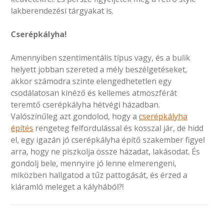
lakberendezési tárgyakat is.
Cserépkályha!
Amennyiben szentimentális típus vagy, és a bulik
helyett jobban szereted a mély beszélgetéseket,
akkor számodra szinte elengedhetetlen egy
csodálatosan kinéző és kellemes atmoszférát
teremtő cserépkályha hétvégi házadban.
Valószínűleg azt gondolod, hogy a
cserépkályha
építés
rengeteg felfordulással és kosszal jár, de hidd
el, egy igazán jó cserépkályha építő szakember figyel
arra, hogy ne piszkolja össze házadat, lakásodat. És
gondolj bele, mennyire jó lenne elmerengeni,
miközben hallgatod a tűz pattogását, és érzed a
kiáramló meleget a kályhából?!