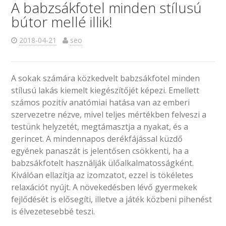
A babzsákfotel minden stílusú
bútor mellé illik!
2018-04-21
seo
A sokak számára közkedvelt babzsákfotel minden
stílusú lakás kiemelt kiegészítőjét képezi. Emellett
számos pozitív anatómiai hatása van az emberi
szervezetre nézve, mivel teljes mértékben felveszi a
testünk helyzetét, megtámasztja a nyakat, és a
gerincet. A mindennapos derékfájással küzdő
egyének panaszát is jelentősen csökkenti, ha a
babzsákfotelt használják ülőalkalmatosságként.
Kiválóan ellazítja az izomzatot, ezzel is tökéletes
relaxációt nyújt. A növekedésben lévő gyermekek
fejlődését is elősegíti, illetve a játék közbeni pihenést
is élvezetesebbé teszi.