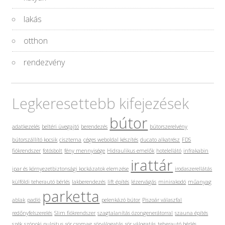
lakás
otthon
rendezvény
Legkeresettebb kifejezések
bútor
adatkezelés
beltéri üvegajtó
berendezés
bútorszerelvény
bútorszállító kocsik
ciszterna
céges weboldal készítés
ducato alkatrész
FDS
fiókrendszer
fotósbolt
fény mennyisége
Hidraulikus emelők
hotelellátó
infrakabin
irattár
ipar és környezetbiztonsági kockázatok elemzése
irodaszerellátás
külföldi teherautó bérlés
lakberendezés
lift építés
lézervágás
minirakodó
műanyag
parketta
ablak
padló
pelenkázó bútor
Piszoár válaszfal
redőnyfelszerelés
Slim fiókrendszer
szagtalanítás ózongenerátorral
szauna építés
szék
szónoki pulpitus
sör csomag
sörválogatás
sör válogatás
teherautó bérlés