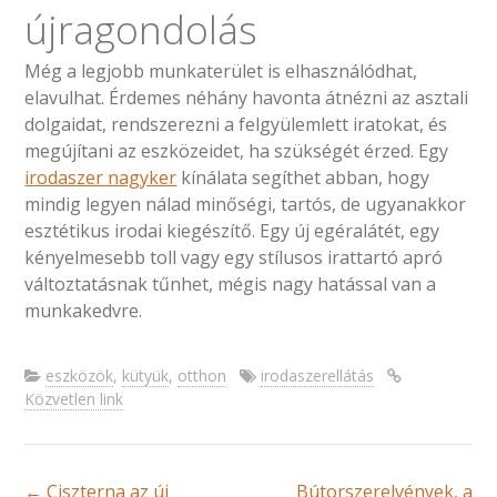
újragondolás
Még a legjobb munkaterület is elhasználódhat,
elavulhat. Érdemes néhány havonta átnézni az asztali
dolgaidat, rendszerezni a felgyülemlett iratokat, és
megújítani az eszközeidet, ha szükségét érzed. Egy
irodaszer nagyker
kínálata segíthet abban, hogy
mindig legyen nálad minőségi, tartós, de ugyanakkor
esztétikus irodai kiegészítő. Egy új egéralátét, egy
kényelmesebb toll vagy egy stílusos irattartó apró
változtatásnak tűnhet, mégis nagy hatással van a
munkakedvre.
eszközök
,
kütyük
,
otthon
irodaszerellátás
Közvetlen link
Bejegyzések
←
Ciszterna az új
Bútorszerelvények, a