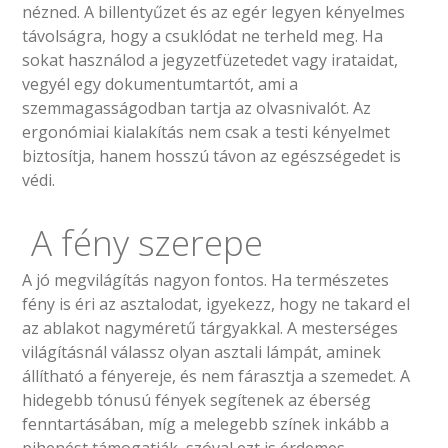
nézned. A billentyűzet és az egér legyen kényelmes
távolságra, hogy a csuklódat ne terheld meg. Ha
sokat használod a jegyzetfüzetedet vagy irataidat,
vegyél egy dokumentumtartót, ami a
szemmagasságodban tartja az olvasnivalót. Az
ergonómiai kialakítás nem csak a testi kényelmet
biztosítja, hanem hosszú távon az egészségedet is
védi.
A fény szerepe
A jó megvilágítás nagyon fontos. Ha természetes
fény is éri az asztalodat, igyekezz, hogy ne takard el
az ablakot nagyméretű tárgyakkal. A mesterséges
világításnál válassz olyan asztali lámpát, aminek
állítható a fényereje, és nem fárasztja a szemedet. A
hidegebb tónusú fények segítenek az éberség
fenntartásában, míg a melegebb színek inkább a