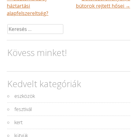
navigációja
háztartási
bútorok rejtett hősei
→
alapfelszereltség?
Keresés:
Kövess minket!
Kedvelt kategóriák
eszközök
fesztivál
kert
kütyük