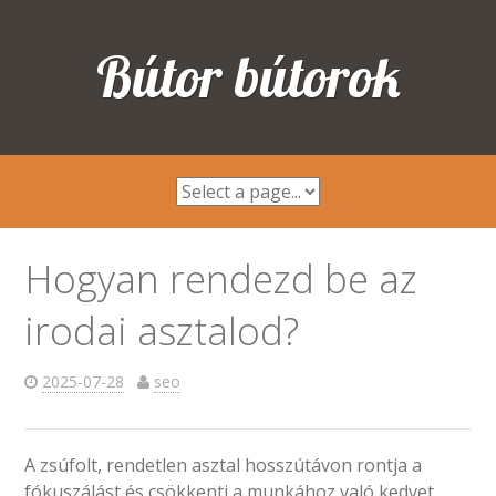
Bútor bútorok
Hogyan rendezd be az
irodai asztalod?
2025-07-28
seo
A zsúfolt, rendetlen asztal hosszútávon rontja a
fókuszálást és csökkenti a munkához való kedvet.