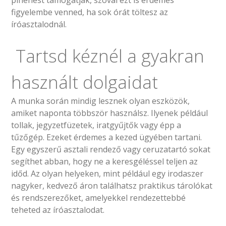
pihenést támogatják, szóval ezt is érdemes
figyelembe venned, ha sok órát töltesz az
íróasztalodnál.
Tartsd kéznél a gyakran
használt dolgaidat
A munka során mindig lesznek olyan eszközök,
amiket naponta többször használsz. Ilyenek például
tollak, jegyzetfüzetek, iratgyűjtők vagy épp a
tűzőgép. Ezeket érdemes a kezed ügyében tartani.
Egy egyszerű asztali rendező vagy ceruzatartó sokat
segíthet abban, hogy ne a keresgéléssel teljen az
időd. Az olyan helyeken, mint például egy irodaszer
nagyker, kedvező áron találhatsz praktikus tárolókat
és rendszerezőket, amelyekkel rendezettebbé
teheted az íróasztalodat.