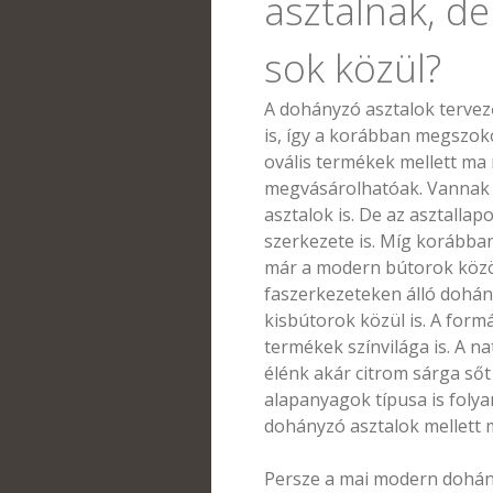
asztalnak, de
sok közül?
A dohányzó asztalok tervez
is, így a korábban megszoko
ovális termékek mellett ma 
megvásárolhatóak. Vannak L
asztalok is. De az asztalla
szerkezete is. Míg korábban 
már a modern bútorok közö
faszerkezeteken álló dohán
kisbútorok közül is. A form
termékek színvilága is. A na
élénk akár citrom sárga sőt
alapanyagok típusa is foly
dohányzó asztalok mellett 
Persze a mai modern dohány