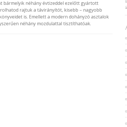
v
t bármelyik néhány évtizeddel ezelőtt gyártott
ü
olhatod rajtuk a távirányítót, kisebb – nagyobb
könyveidet is. Emellett a modern dohányzó asztalok
yszerűen néhány mozdulattal tisztíthatóak.