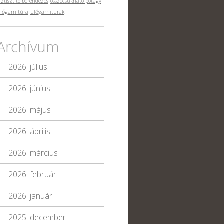
íztisztító berendezés
összecsukható pótágy
lőgarnitúra
ülőgarnitúrák
Archívum
2026. július
2026. június
2026. május
2026. április
2026. március
2026. február
2026. január
2025. december