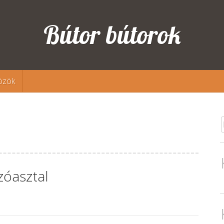
Bútor bútorok
özök
óasztal