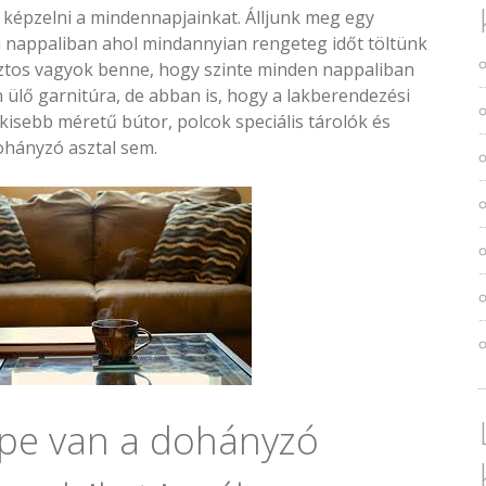
 képzelni a mindennapjainkat. Álljunk meg egy
 a nappaliban ahol mindannyian rengeteg időt töltünk
Biztos vagyok benne, hogy szinte minden nappaliban
 ülő garnitúra, de abban is, hogy a lakberendezési
isebb méretű bútor, polcok speciális tárolók és
ohányzó asztal sem.
pe van a dohányzó