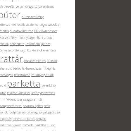
datkezelés
beltéri üvegajtó
berendezés
bútor
bútorszerelvény
útorszállító kocsik
ciszterna
céges weboldal
észítés
ducato alkatrész
FDS fiókrendszer
otósbolt
fény mennyisége
Hidraulikus
melők
hotelellátó
infrakabin
ipar és
örnyezetbiztonsági kockázatok elemzése
irattár
irodaszerellátás
külföldi
eherautó bérlés
lakberendezés
lift építés
ézervágás
minirakodó
műanyag ablak
parketta
adló
pelenkázó
útor
Piszoár válaszfal
redőnyfelszerelés
lim fiókrendszer
szagtalanítás
zongenerátorral
szauna építés
szék
zónoki pulpitus
sör csomag
sörválogatás
sör
álogatás
teherautó bérlés
tengeri
zállítmányozás
tömörfa parketta
tükör