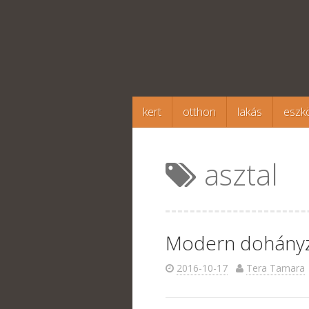
Megszakítás
kert
otthon
lakás
eszk
asztal
Modern dohányz
2016-10-17
Tera Tamara