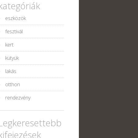
kategóriák
eszközök
fesztivál
kert
kütyük
lakás
otthon
rendezvény
Legkeresettebb
kifejezések