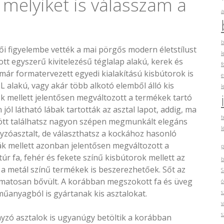
 melyiket is válasszam a
a
b
ői figyelembe vették a mai pörgős modern életstílust
k
tt egyszerű kivitelezésű téglalap alakú, kerek és
f
már formatervezett egyedi kialakítású kisbútorok is
e
 alakú, vagy akár több alkotó elemből álló kis
k
pok mellett jelentősen megváltozott a termékek tartó
jól látható lábak tartották az asztal lapot, addig, ma
t
tt találhatsz nagyon szépen megmunkált elegáns
l
yzóasztalt, de választhatsz a kockához hasonló
ák mellett azonban jelentősen megváltozott a
p
túr fa, fehér és fekete színű kisbútorok mellett az
b
 a metál színű termékek is beszerezhetőek. Sőt az
S
amatosan bővült. A korábban megszokott fa és üveg
ó
műanyagból is gyártanak kis asztalokat.
s
v
s
zó asztalok is ugyanúgy betöltik a korábban