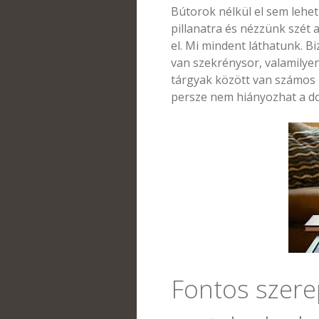
Bútorok nélkül el sem lehet
pillanatra és nézzünk szét
el. Mi mindent láthatunk. 
van szekrénysor, valamilyen
tárgyak között van számos k
persze nem hiányozhat a d
Fontos szere