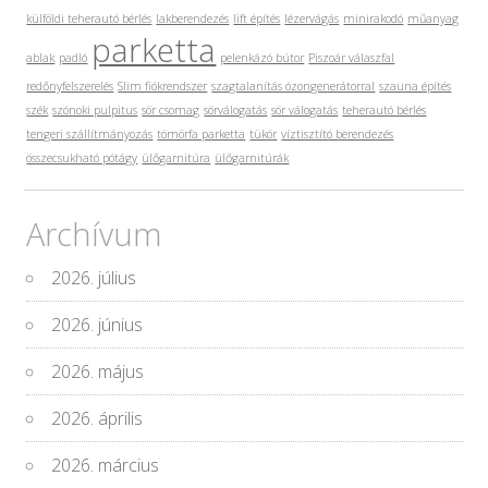
külföldi teherautó bérlés
lakberendezés
lift építés
lézervágás
minirakodó
műanyag
parketta
ablak
padló
pelenkázó bútor
Piszoár válaszfal
redőnyfelszerelés
Slim fiókrendszer
szagtalanítás ózongenerátorral
szauna építés
szék
szónoki pulpitus
sör csomag
sörválogatás
sör válogatás
teherautó bérlés
tengeri szállítmányozás
tömörfa parketta
tükör
víztisztító berendezés
összecsukható pótágy
ülőgarnitúra
ülőgarnitúrák
Archívum
2026. július
2026. június
2026. május
2026. április
2026. március