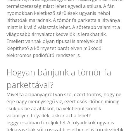
természetesség miatt lehet egyedi a stílusa. A fán
nyomokban keletkező sérülések ugyanis néhol
láthatóak maradnak. A tömör fa parketta a látványa
miatt is kiváló választás lehet. A sötétebb valamint a
világosabb árnyalatot kedvelők is lerakhatják.
Emellett vannak olyan típusai is amelyek alá
kiépíthető a környezet barát elven működő
elektromos padlófűtő rendszer is.
Hogyan bánjunk a tömör fa
parkettával?
Mivel fa alapanyagról van szó, ezért fontos, hogy ne
érje nagy mennyiségű víz, ezért esős időben mindig
csukjuk be az ablakot, ha véletlenül kiömlik
valamilyen folyadék, akkor azt a lehető
leggyorsabban töröljük fel. A folyadékok ugyanis
feldagasztják sőt rosszabb esetben el is töredezhetik