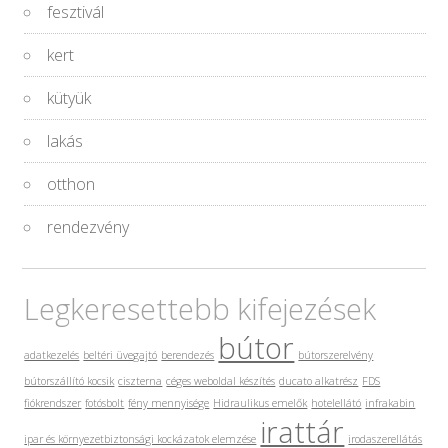
fesztivál
kert
kütyük
lakás
otthon
rendezvény
Legkeresettebb kifejezések
bútor
adatkezelés
beltéri üvegajtó
berendezés
bútorszerelvény
bútorszállító kocsik
ciszterna
céges weboldal készítés
ducato alkatrész
FDS
fiókrendszer
fotósbolt
fény mennyisége
Hidraulikus emelők
hotelellátó
infrakabin
irattár
ipar és környezetbiztonsági kockázatok elemzése
irodaszerellátás