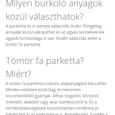
Milyen burkoló anyagok
közül választhatok?
A parketta és a csempe választék óriási. Rengeteg
árnyalat közül válogathat és az egyes termékeknek
egyedi formavilága is van. Kiváló választás lehet a
tömör fa parketta.
Tömör fa parketta?
Miért?
A tömör fa parketta számos alapanyagból készülhet.
Minden esetben kizárólag természetes
összetevőkből gyártják. Állhat tölgyből, kőrisből,
bükkből, akácból vagy akár bambuszból is. És a
természetességének köszönhetően rendkívül jó
hatást fejt ki az egészségre is. Antiallergén. Szintén a