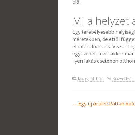
elő.
Mi a helyzet 
Egy terebélyesebb helyisé
méretekben, de ettől függe
elhatárolódnunk. Viszont e
egytizedét, mert akkor már
ilyen lakás esetében ottho
lakás
,
otthon
Közvetlen l
Bejegyzések
←
Egy új őrület: Rattan bút
navigációja