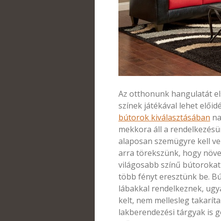
Az otthonunk hangulatát el
színek játékával lehet előid
bútorok kiválasztásában
na
mekkora áll a rendelkezésün
alaposan szemügyre kell ve
arra törekszünk, hogy növelj
világosabb színű bútorokat 
több fényt eresztünk be. B
lábakkal rendelkeznek, ugyan
kelt, nem mellesleg takarít
lakberendezési tárgyak is 