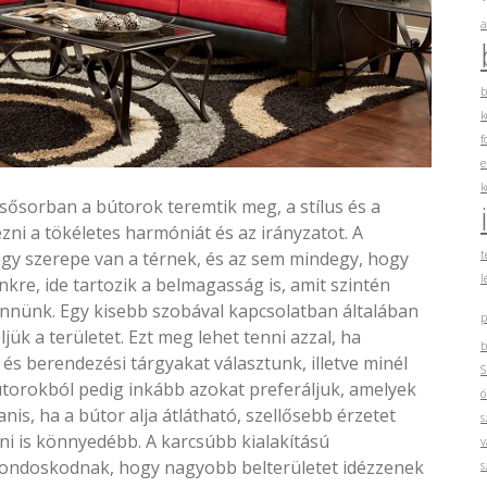
a
b
k
f
e
k
sősorban a bútorok teremtik meg, a stílus és a
ézni a tökéletes harmóniát és az irányzatot. A
t
gy szerepe van a térnek, és az sem mindegy, hogy
l
kre, ide tartozik a belmagasság is, amit szintén
nnünk. Egy kisebb szobával kapcsolatban általában
p
ük a területet. Ezt meg lehet tenni azzal, ha
b
és berendezési tárgyakat választunk, illetve minél
S
útorokból pedig inkább azokat preferáljuk, amelyek
ó
is, ha a bútor alja átlátható, szellősebb érzetet
s
ani is könnyedébb. A karcsúbb kialakítású
v
gondoskodnak, hogy nagyobb belterületet idézzenek
s