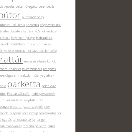
datkezelés
beltéri üvegajtó
berendezés
bútor
bútorszerelvény
útorszállító kocsik
ciszterna
céges weboldal
észítés
ducato alkatrész
FDS fiókrendszer
otósbolt
fény mennyisége
Hidraulikus
melők
hotelellátó
infrakabin
ipar és
örnyezetbiztonsági kockázatok elemzése
irattár
irodaszerellátás
külföldi
eherautó bérlés
lakberendezés
lift építés
ézervágás
minirakodó
műanyag ablak
parketta
adló
pelenkázó
útor
Piszoár válaszfal
redőnyfelszerelés
lim fiókrendszer
szagtalanítás
zongenerátorral
szauna építés
szék
zónoki pulpitus
sör csomag
sörválogatás
sör
álogatás
teherautó bérlés
tengeri
zállítmányozás
tömörfa parketta
tükör