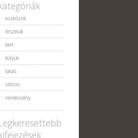
kategóriák
eszközök
fesztivál
kert
kütyük
lakás
otthon
rendezvény
Legkeresettebb
kifejezések