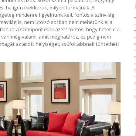
ennének azok. Sokat számít például az, hogy egy
s, ha igen mekkorák, milyen formájúak. A
ngeteg mindenre figyelnünk kell, fontos a színvilág,
formavilág is, nem utolsó sorban nem mehetünk el a
ban ez a szempont csak azért fontos, hogy befér-e a
de van még valami, amit meghatároz, ez pedig nem
magát az adott helyiséget, zsúfoltabbnak tüntetheti