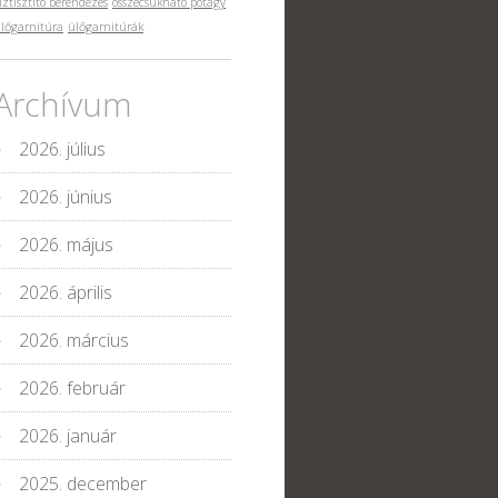
íztisztító berendezés
összecsukható pótágy
lőgarnitúra
ülőgarnitúrák
Archívum
2026. július
2026. június
2026. május
2026. április
2026. március
2026. február
2026. január
2025. december