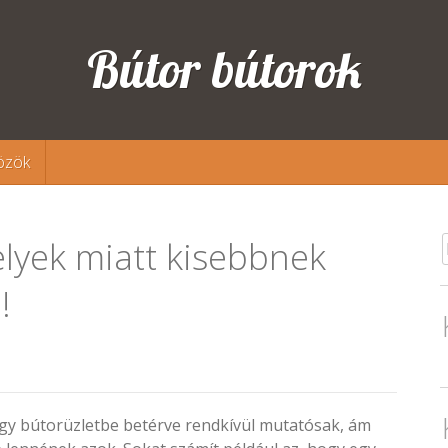
Bútor bútorok
özök
lyek miatt kisebbnek
!
gy bútorüzletbe betérve rendkívül mutatósak, ám