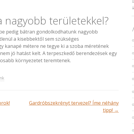
v
ü
a nagyobb területekkel?
gbe pedig bátran gondolkodhatunk nagyobb
tlenül a kisebbektől sem szükséges
gy kanapé métere ne tegye ki a szoba méretének
 nem jó hatást kelt. A terpeszkedő berendezések egy
nosabb környezetet teremtenek.
ink
orok!
Gardróbszekrényt tervezel? Íme néhány
tipp!
→