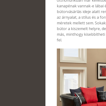
otthonunkban már kevésbé l
kanapénak vannak-e lábai é
bútorvásárlás ideje alatt re
az árnyalat, a stílus és a 
méretek mellett sem. Sokak
bútor a kiszemelt helyre, 
más, minthogy kisebbítheti 
fel.