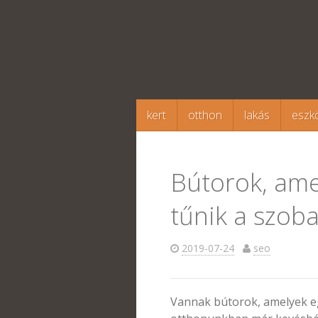
Megszakítás
kert
otthon
lakás
eszk
Bútorok, ame
tűnik a szoba
2019-07-24
seo
Vannak bútorok, amelyek e